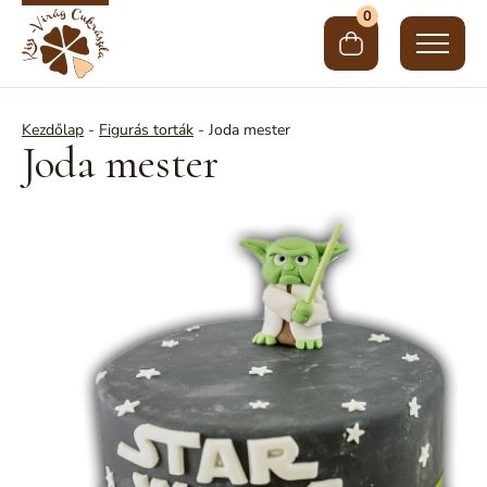
0
Kezdőlap
-
Figurás torták
-
Joda mester
Joda mester