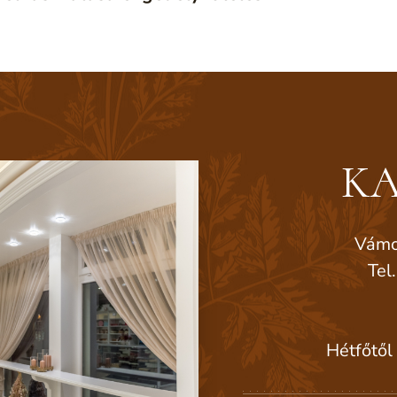
KA
Vámo
Tel
Hétfőtől