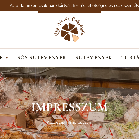
Az oldalunkon csak bankkártyás fizetés lehetséges és csak személyes át
K
SÓS SÜTEMÉNYEK
SÜTEMÉNYEK
TORT
IMPRESSZUM
Kezdőlap
-
Impresszum