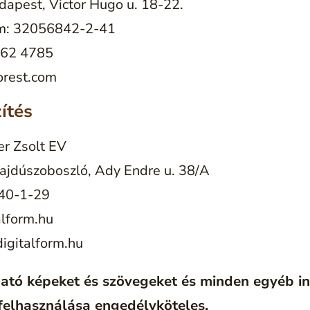
apest, Victor Hugo u. 18-22.
: 32056842-2-41
362 4785
orest.com
ítés
r Zsolt EV
jdúszoboszló, Ady Endre u. 38/A
40-1-29
lform.hu
digitalform.hu
ató képeket és szövegeket és minden egyéb in
 felhasználása engedélyköteles.