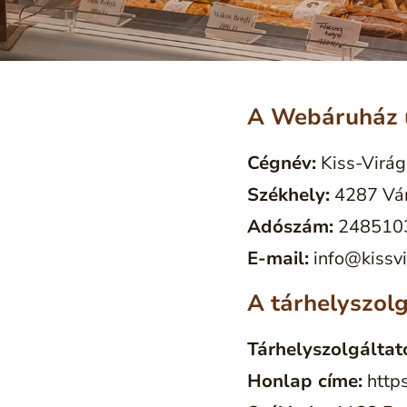
A Webáruház 
Cégnév:
Kiss-Virág
Székhely:
4287 Vám
Adószám:
248510
E-mail:
info@kissvi
A tárhelyszolg
Tárhelyszolgáltat
Honlap címe:
https