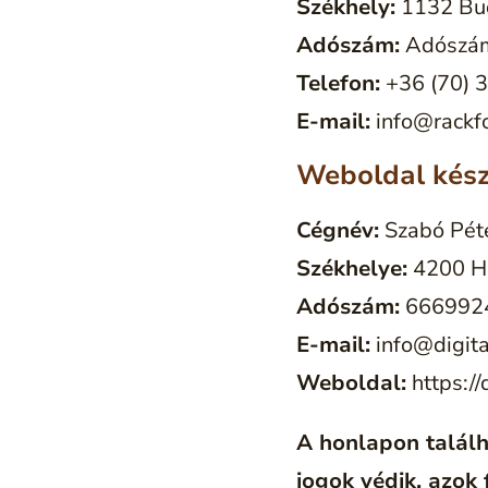
Székhely:
1132 Bud
Adószám:
Adószám
Telefon:
+36 (70) 
E-mail:
info@rackf
Weboldal kész
Cégnév:
Szabó Péte
Székhelye:
4200 Ha
Adószám:
666992
E-mail:
info@digita
Weboldal:
https://
A honlapon találh
jogok védik, azok