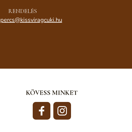
RENDELÉS
percs@kissviragcuki.hu
KÖVESS MINKET