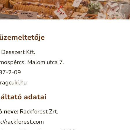
üzemeltetője
 Desszert Kft.
ospércs, Malom utca 7.
37-2-09
ragcuki.hu
áltató adatai
ó neve:
Rackforest Zrt.
://rackforest.com