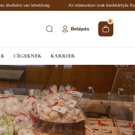
vételre van lehetőség.
Az oldalunkon csak bankkártyás fizetés 
0
Belépés
ÁK
CÉGEKNEK
KARRIER