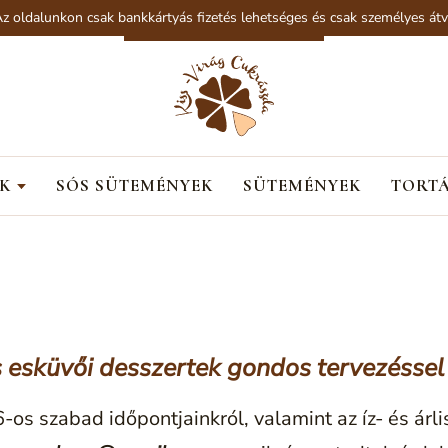
 csak bankkártyás fizetés lehetséges és csak személyes átvételre van l
K
SÓS SÜTEMÉNYEK
SÜTEMÉNYEK
TORT
s esküvői desszertek gondos tervezéssel
os szabad időpontjainkról, valamint az íz- és árli