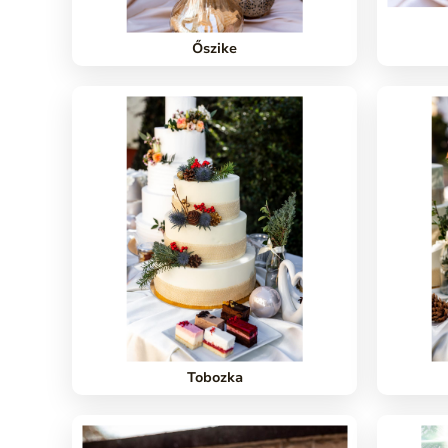
Őszike
Tobozka