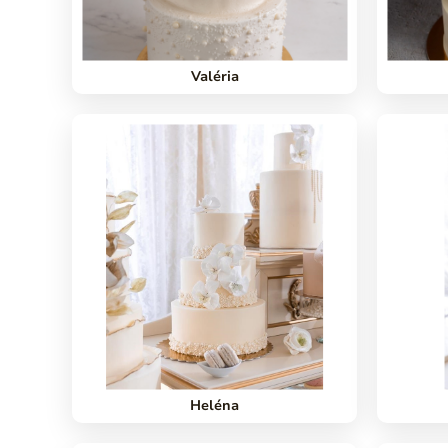
Valéria
Heléna