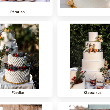
Páratlan
Füstike
Klasszikus