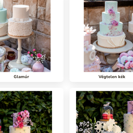
Glamúr
Végtelen kék