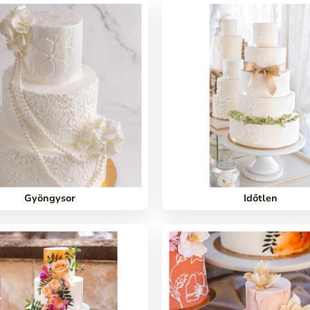
Gyöngysor
Időtlen