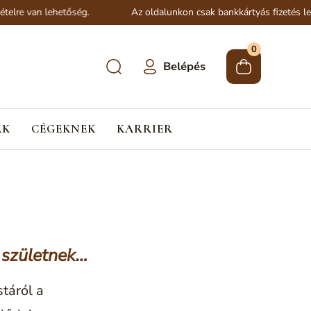
ehetőség.
Az oldalunkon csak bankkártyás fizetés lehetséges és
0
Belépés
ÁK
CÉGEKNEK
KARRIER
 születnek…
stáról a