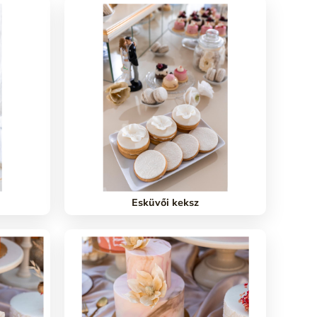
Esküvői keksz