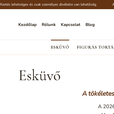
séges és csak személyes átvételre van lehetőség.
Az oldalunkon
Kezdőlap
Rólunk
Kapcsolat
Blog
ESKÜVŐ
FIGURÁS TORTÁ
Esküvő
A tökélete
A 2026-