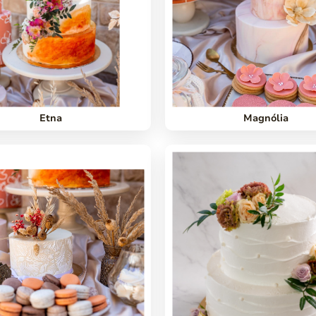
Etna
Magnólia