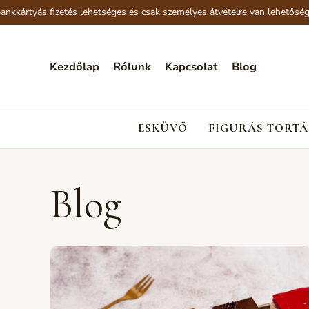
rtyás fizetés lehetséges és csak személyes átvételre van lehetőség.
Kezdőlap
Rólunk
Kapcsolat
Blog
ESKÜVŐ
FIGURÁS TORTÁ
Blog