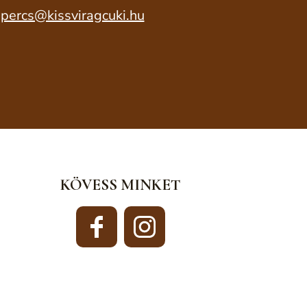
percs@kissviragcuki.hu
KÖVESS MINKET