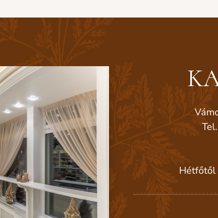
KA
Vámo
Tel
Hétfőtől