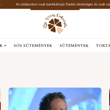
Az oldalunkon csak bankkártyás fizetés lehetséges és csak személ
K
SÓS SÜTEMÉNYEK
SÜTEMÉNYEK
TORT