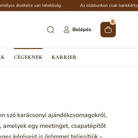
lyes átvételre van lehetőség.
Az oldalunkon csak bankkártyás f
0
Belépés
ÁK
CÉGEKNEK
KARRIER
en szó karácsonyi ajándékcsomagokról,
l, amelyek egy meetinget, csapatépítőt
es kéréseid is örömmel teljesítjük –