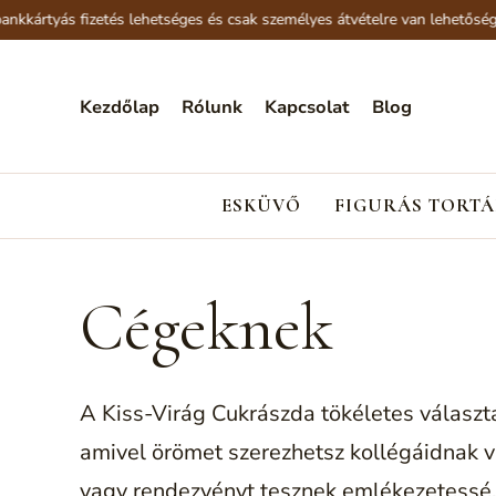
kártyás fizetés lehetséges és csak személyes átvételre van lehetőség.
Kezdőlap
Rólunk
Kapcsolat
Blog
ESKÜVŐ
FIGURÁS TORTÁ
Cégeknek
A Kiss-Virág Cukrászda tökéletes válasz
amivel örömet szerezhetsz kollégáidnak v
vagy rendezvényt tesznek emlékezetessé, 