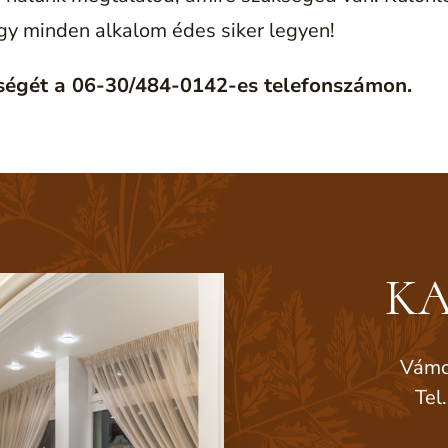
gy minden alkalom édes siker legyen!
tségét a 06-30/484-0142-es telefonszámon.
KA
Vámo
Tel