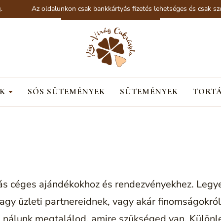
Az oldalunkon csak bankkártyás fizetés lehetséges és csak szemé
K
SÓS SÜTEMÉNYEK
SÜTEMÉNYEK
TORT
tás céges ajándékokhoz és rendezvényekhez. Legy
agy üzleti partnereidnek, vagy akár finomságokró
nálunk megtalálod, amire szükséged van. Különleg