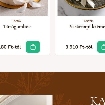
Torták
Torták
Túrógombóc
Vasárnapi kréme
180 Ft-tól
3 910 Ft-tól
KA