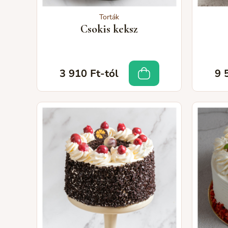
Torták
Csokis keksz
3 910 Ft-tól
9 