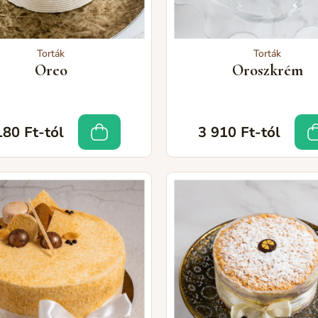
Torták
Torták
Oreo
Oroszkrém
180 Ft-tól
3 910 Ft-tól