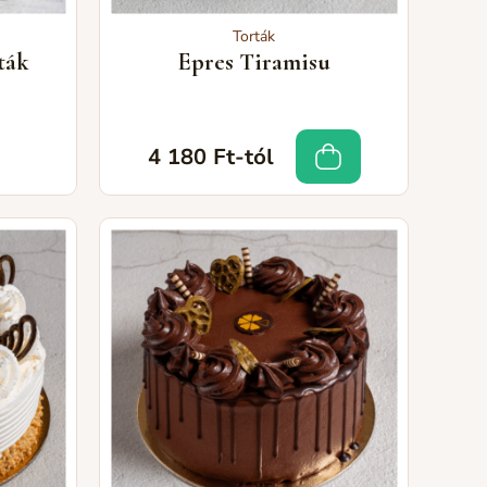
Torták
ták
Epres Tiramisu
4 180 Ft-tól