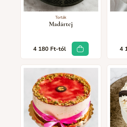
Torták
Madártej
4 180 Ft-tól
4 