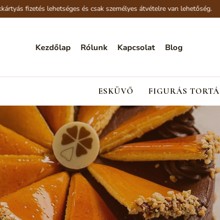
etés lehetséges és csak személyes átvételre van lehetőség.
Az 
Kezdőlap
Rólunk
Kapcsolat
Blog
ESKÜVŐ
FIGURÁS TORTÁ