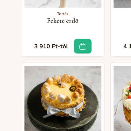
Torták
Fekete erdő
3 910 Ft-tól
4 