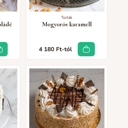
Torták
oládé
Mogyorós karamell
4 180 Ft-tól