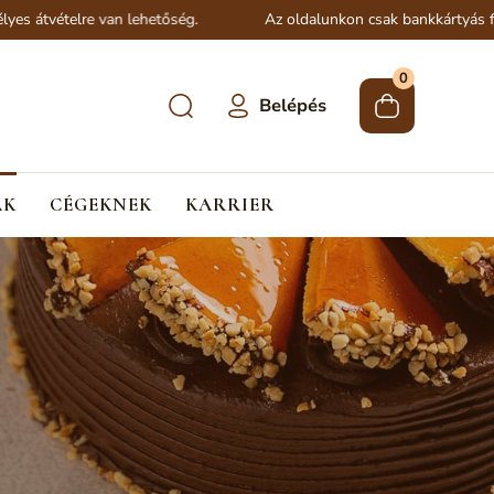
lre van lehetőség.
Az oldalunkon csak bankkártyás fizetés lehe
0
Belépés
ÁK
CÉGEKNEK
KARRIER