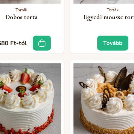
Torták
Torták
Dobos torta
Egyedi mousse tor
580 Ft-tól
Tovább