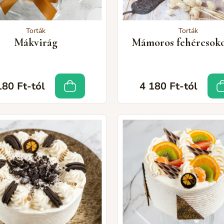
Torták
Torták
Mákvirág
Mámoros fehércsok
180 Ft-tól
4 180 Ft-tól