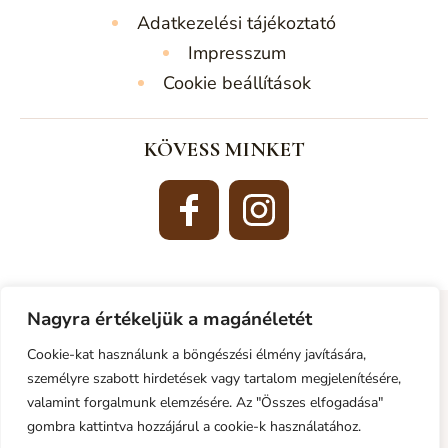
Adatkezelési tájékoztató
Impresszum
Cookie beállítások
KÖVESS MINKET
Nagyra értékeljük a magánéletét
© Copyright 2024. Kiss-Virág Cukrászda Debrecen.
Minden jog fenntartva!
Cookie-kat használunk a böngészési élmény javítására,
személyre szabott hirdetések vagy tartalom megjelenítésére,
A honlapon található képeket és szövegeket és minden egyéb
valamint forgalmunk elemzésére. Az "Összes elfogadása"
információt szerzői jogok védik, azok felhasználása engedélyköteles.
gombra kattintva hozzájárul a cookie-k használatához.