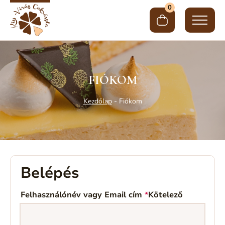
0
FIÓKOM
Kezdőlap
-
Fiókom
Belépés
Felhasználónév vagy Email cím
*
Kötelező