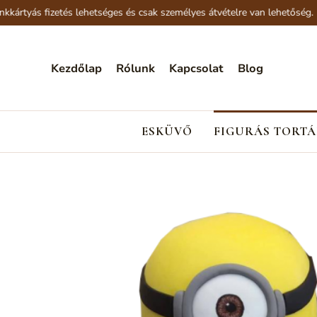
tyás fizetés lehetséges és csak személyes átvételre van lehetőség.
Kezdőlap
Rólunk
Kapcsolat
Blog
ESKÜVŐ
FIGURÁS TORTÁ