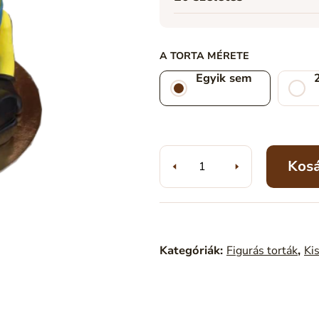
A TORTA MÉRETE
Egyik sem
Kos
Kategóriák:
Figurás torták
,
Ki