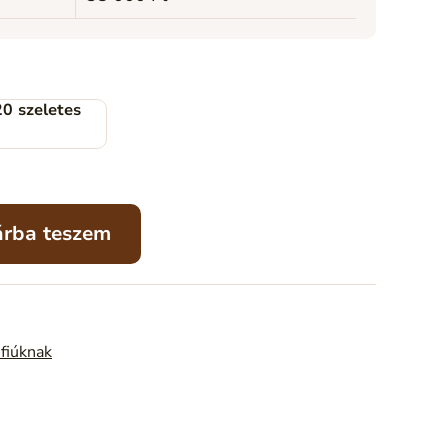
20 szeletes
árba teszem
sfiúknak