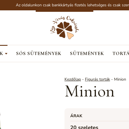
Az oldalunkon csak bankkártyás fizetés lehetséges és csak személye
K
SÓS SÜTEMÉNYEK
SÜTEMÉNYEK
TORT
Kezdőlap
-
Figurás torták
-
Minion
Minion
ÁRAK
20 szeletes