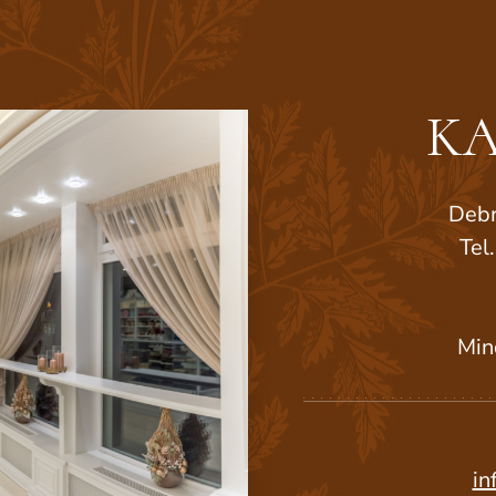
KA
Debr
Tel
Min
in